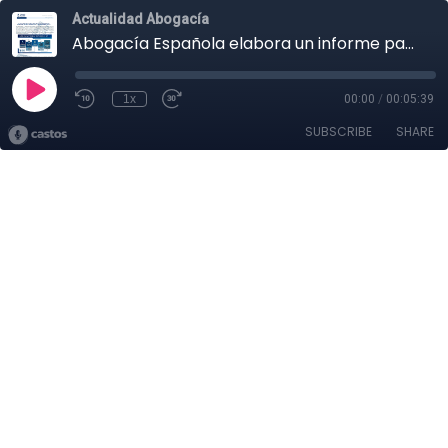
Actualidad Abogacía
Abogacía Española elabora un informe para analizar la tramitación parlamentaria de la Pasarela al RETA
1x
00:00
/
00:05:39
SUBSCRIBE
SHARE